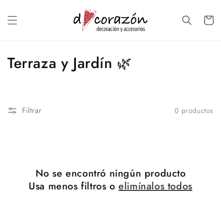
Ir
directamente
al contenido
Carrito
C
Terraza y Jardín 🌿
o
l
Filtrar
0 productos
e
c
c
No se encontró ningún producto
i
Usa menos filtros o
elimínalos todos
ó
n